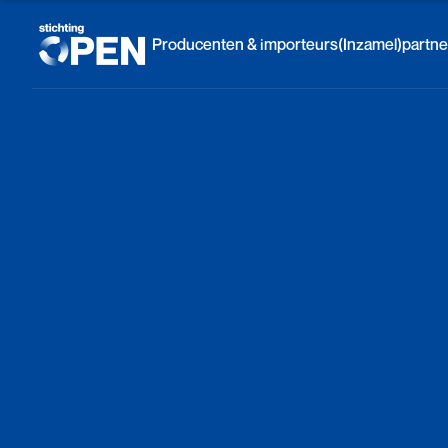
Skip to content
Producenten & importeurs
(Inzamel)partne