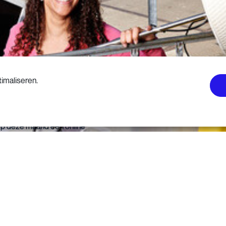
imaliseren.
Lees verder
aast de radiocampagne
iep deze maand een online
n social media campagne
elax en Wecycle je
mpen!’ In twee ludieke
deo’s wordt online en via
cial media uitgelegd hoe
ensen kapotte lampen
laarleggen, waar men ze
n inleveren en hoe ze