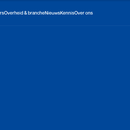
rs
Overheid & branche
Nieuws
Kennis
Over ons