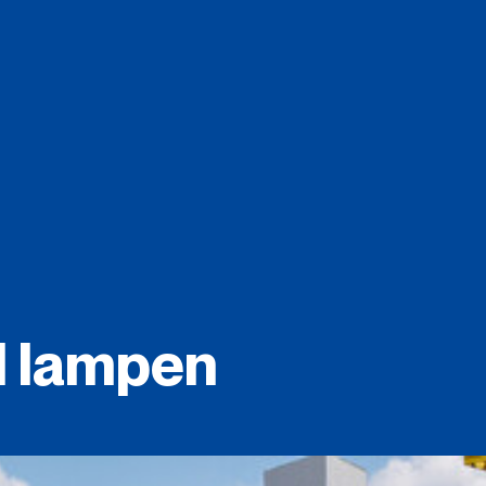
d
lampen