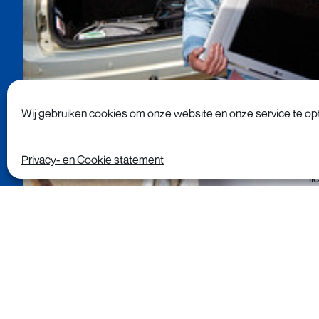
Wij gebruiken cookies om onze website en onze service te opt
Privacy- en Cookie statement
N
l
e
‘R
la
vi
Wecycle Radio
so
m
is weer in de
k
lucht!
In dit
ka