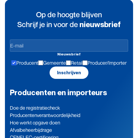
Op de hoogte blijven
Schrijf je in voor de
nieuwsbrief
Op
de
Nieuwsbrief
hoogte
Producent
Gemeente
Retail
Producer/Importer
blijven
Inschrijven
Producenten en importeurs
Doe de registratiecheck
Producenten­verantwoordelijkheid
Hoe werkt opgave doen
Afvalbeheerbijdrage
CENELEC-certificering