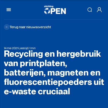
Skip to content
Terug naar nieuwsoverzicht
14 mei 2021
·
Leestijd: 1 min
Recycling
en
hergebruik
van
printplaten,
batterijen,
magneten
en
fluorescentiepoeders
uit
e-waste
cruciaal