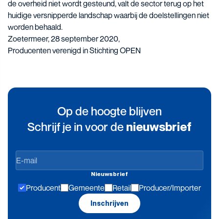
de overheid niet wordt gesteund, valt de sector terug op het
huidige versnipperde landschap waarbij de doelstellingen niet
worden behaald.
Zoetermeer, 28 september 2020,
Producenten verenigd in Stichting OPEN
Op de hoogte blijven
Schrijf je in voor de
nieuwsbrief
Op
de
Nieuwsbrief
hoogte
Producent
Gemeente
Retail
Producer/Importer
blijven
Inschrijven