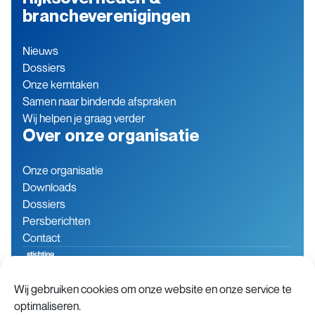
brancheverenigingen
Nieuws
Dossiers
Onze kerntaken
Samen naar bindende afspraken
Wij helpen je graag verder
Over onze organisatie
Onze organisatie
Downloads
Dossiers
Persberichten
Contact
Wij gebruiken cookies om onze website en onze service te
Baron de Coubertinlaan 7
079 760 06 85
optimaliseren.
2719 EN Zoetermeer
info@stichting-open.org